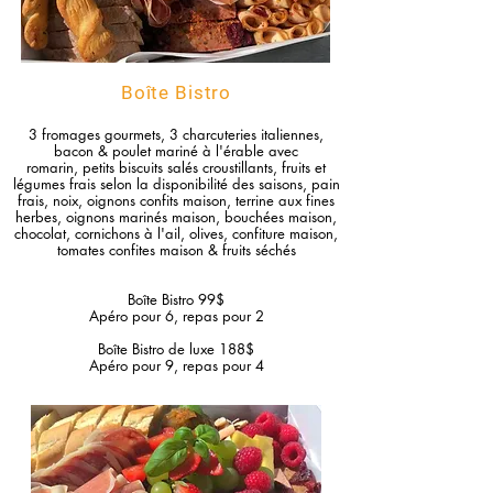
Boîte Bistro
3 fromages gourmets, 3 charcuteries italiennes,
bacon &
poulet mariné à l'érable avec
romarin
,
petits biscuits salés croustillants, fruits et
légumes frais selon la disponibilité des saisons, pain
frais, noix, oignons confits maison, terrine aux fines
herbes, oignons marinés maison, bouchées maison,
chocolat, cornichons à l'ail, olives, confiture maison,
tomates confites maison
& fruits séchés
Boîte Bistro 99
$
Apéro pour 6, r
epas pour 2
Boîte Bistro
de luxe 188$
Apéro pour 9, r
epas pour 4