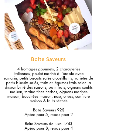
Boîte Saveurs
4 fromages gourmets, 2 charcuteries
italiennes
,
poulet mariné à l'érable avec
romarin
,
petits biscuits salés croustillants,
variétés de
petits biscuits salés, fruits et légumes frais selon la
disponibilité des saisons, pain frais, oignons confits
maison, terrine fines herbes,
oignons marinés
maison, bouchées maison,
noix,
olives, confiture
maison
& fruits séchés
Boîte Saveurs
92$
Apéro pour 5, r
epas pour 2
Boîte Saveurs
de luxe 174$
Apéro pour 8, r
epas pour 4