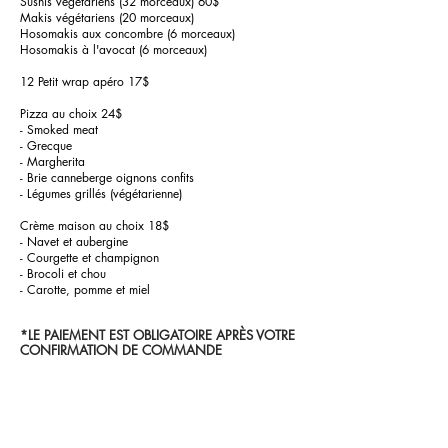
Sushis végétariens (32 morceaux) 60$
Makis végétariens (20 morceaux)
Hosomakis aux concombre (6 morceaux)
Hosomakis à l'avocat (6 morceaux)
12 Petit wrap apéro 17$
Pizza au choix 24$
- Smoked meat
- Grecque
- Margherita
- Brie canneberge oignons confits
- Légumes grillés (végétarienne)
Crème maison au choix 18$
- Navet et aubergine
- Courgette et champignon
- Brocoli et chou
- Carotte, pomme et miel
*LE PAIEMENT EST OBLIGATOIRE APRÈS VOTRE
CONFIRMATION DE COMMANDE